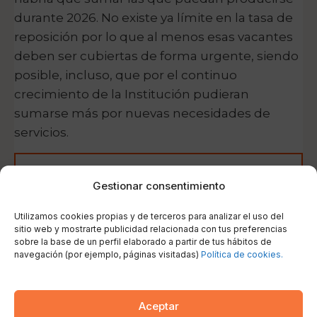
durante 2026. No existe ya límite en la tasa de
reposición por lo que al menos esas vacantes
deben ser cubiertas de forma urgente, siendo
posible, incluso, que por el continuo
crecimiento de la Institución pudieran
sumarse más por nuevas necesidades de
servicios.
Gestionar consentimiento
Utilizamos cookies propias y de terceros para analizar el uso del
Precios y matrícula
sitio web y mostrarte publicidad relacionada con tus preferencias
Curso completo 100€/mensuales.
sobre la base de un perfil elaborado a partir de tus hábitos de
navegación (por ejemplo, páginas visitadas)
Política de cookies.
Matrícula gratuita.
Aceptar