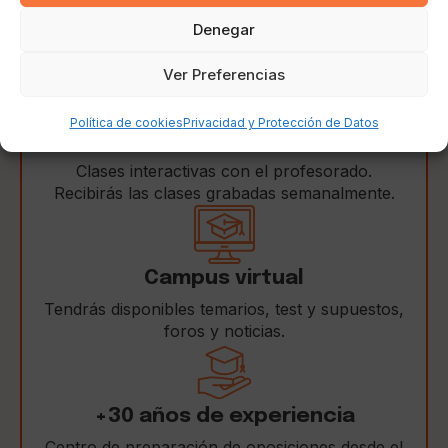
Horarios de clase
Denegar
Clase online en directo: Jueves (16:30-20:30)
Ver Preferencias
Política de cookies
Privacidad y Protección de Datos
Clases online en directo
Clases interactivas con el profesorado.
Recibirás las clases grabadas semanalmente.
Campus virtual
Tendrás disponibles temarios, test y supuestos,
foros y noticias.
+30 años de experiencia
Centro de preparación de oposiciones desde el